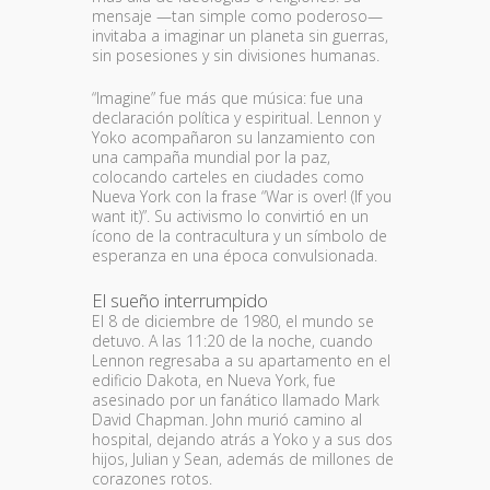
mensaje —tan simple como poderoso—
invitaba a imaginar un planeta sin guerras,
sin posesiones y sin divisiones humanas.
“Imagine” fue más que música: fue una
declaración política y espiritual. Lennon y
Yoko acompañaron su lanzamiento con
una campaña mundial por la paz,
colocando carteles en ciudades como
Nueva York con la frase “War is over! (If you
want it)”. Su activismo lo convirtió en un
ícono de la contracultura y un símbolo de
esperanza en una época convulsionada.
El sueño interrumpido
El 8 de diciembre de 1980, el mundo se
detuvo. A las 11:20 de la noche, cuando
Lennon regresaba a su apartamento en el
edificio Dakota, en Nueva York, fue
asesinado por un fanático llamado Mark
David Chapman. John murió camino al
hospital, dejando atrás a Yoko y a sus dos
hijos, Julian y Sean, además de millones de
corazones rotos.