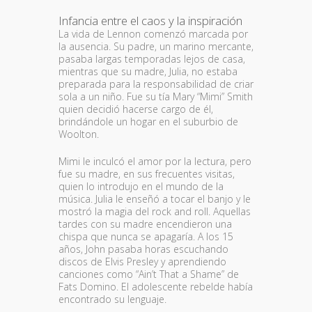
Infancia entre el caos y la inspiración
La vida de Lennon comenzó marcada por
la ausencia. Su padre, un marino mercante,
pasaba largas temporadas lejos de casa,
mientras que su madre, Julia, no estaba
preparada para la responsabilidad de criar
sola a un niño. Fue su tía Mary “Mimi” Smith
quien decidió hacerse cargo de él,
brindándole un hogar en el suburbio de
Woolton.
Mimi le inculcó el amor por la lectura, pero
fue su madre, en sus frecuentes visitas,
quien lo introdujo en el mundo de la
música. Julia le enseñó a tocar el banjo y le
mostró la magia del rock and roll. Aquellas
tardes con su madre encendieron una
chispa que nunca se apagaría. A los 15
años, John pasaba horas escuchando
discos de Elvis Presley y aprendiendo
canciones como “Ain’t That a Shame” de
Fats Domino. El adolescente rebelde había
encontrado su lenguaje.