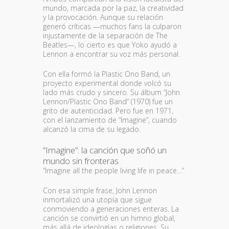
mundo, marcada por la paz, la creatividad
y la provocación. Aunque su relación
generó críticas —muchos fans la culparon
injustamente de la separación de The
Beatles—, lo cierto es que Yoko ayudó a
Lennon a encontrar su voz más personal.
Con ella formó la Plastic Ono Band, un
proyecto experimental donde volcó su
lado más crudo y sincero. Su álbum “John
Lennon/Plastic Ono Band” (1970) fue un
grito de autenticidad. Pero fue en 1971,
con el lanzamiento de “Imagine”, cuando
alcanzó la cima de su legado.
“Imagine”: la canción que soñó un
mundo sin fronteras
“Imagine all the people living life in peace…”
Con esa simple frase, John Lennon
inmortalizó una utopía que sigue
conmoviendo a generaciones enteras. La
canción se convirtió en un himno global,
más allá de ideologías o religiones. Su