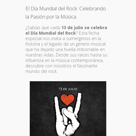
El Día Mundial del Rock: Celebrando
la Pasión por la Música
¿Sabías que cada
13 de julio se celebra
el Día Mundial del Rock
? Esta fecha
especial nos invita a sumergirnos en la
historia y el legado de un género musical
que ha dejado una huella imborrable en
nuestras vidas. Desde sus raíces hasta su
influencia en la música contemporánea,
descubre con nosotros el fascinante
mundo del rock.