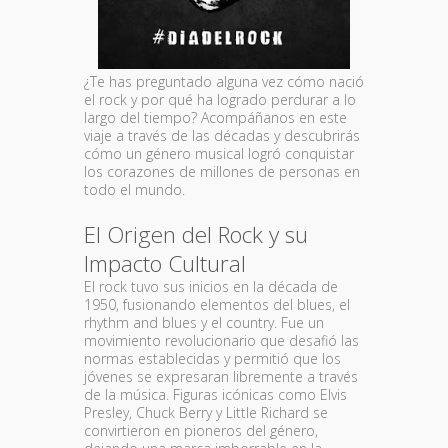
¿Te has preguntado alguna vez cómo nació
el rock y por qué ha logrado perdurar a lo
largo del tiempo? Acompáñanos en este
viaje a través de las décadas y descubrirás
cómo un género musical logró conquistar
los corazones de millones de personas en
todo el mundo.
El Origen del Rock y su
Impacto Cultural
El rock tuvo sus inicios en la década de
1950, fusionando elementos del blues, el
rhythm and blues y el country. Fue un
movimiento revolucionario que desafió las
normas establecidas y permitió que los
jóvenes se expresaran libremente a través
de la música. Figuras icónicas como Elvis
Presley, Chuck Berry y Little Richard se
convirtieron en pioneros del género,